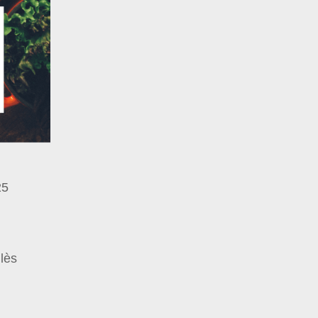
25
llès