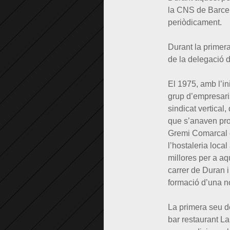
la CNS de Barcel
periòdicament.
Durant la primera
de la delegació d
El 1975, amb l’in
grup d’empresaris
sindicat vertical
que s’anaven prod
Gremi Comarcal d
l’hostaleria loca
millores per a aqu
carrer de Duran i
formació d’una n
La primera seu de
bar restaurant L