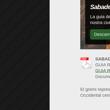
Sabade
La guia de
nostra ciu
Descar
SABAD
GUIA 
GUIA 
Docume
El gremi repres
Occidental cent