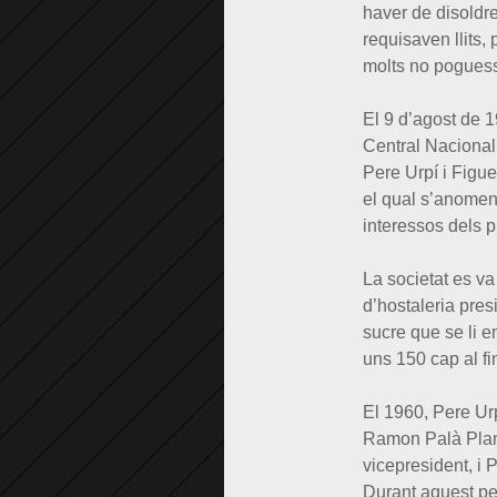
haver de disoldre
requisaven llits,
molts no poguess
El 9 d’agost de 1
Central Nacional
Pere Urpí i Figue
el qual s’anomena
interessos dels p
La societat es va
d’hostaleria pres
sucre que se li e
uns 150 cap al f
El 1960, Pere Urp
Ramon Palà Plana
vicepresident, i 
Durant aquest per