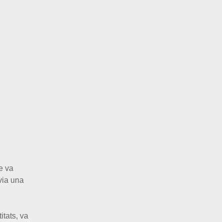
e va
via una
itats, va