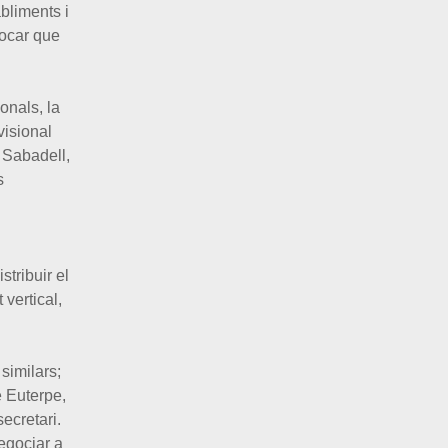
bliments i
vocar que
onals, la
visional
 Sabadell,
s
tribuir el
 vertical,
 similars;
e Euterpe,
ecretari.
egociar a