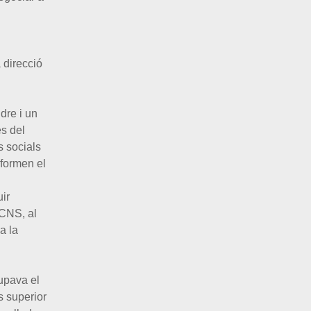
 direcció
dre i un
es del
s socials
 formen el
uir
 CNS, al
a la
cupava el
s superior