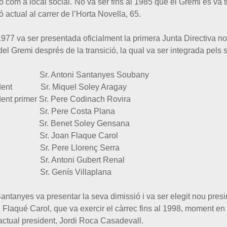
o com a local social.
No va ser fins al 1985 que el Gremi es va t
ó actual al carrer de l’Horta Novella, 65.
e 1977 va ser presentada oficialment la primera Junta Directiva
el Gremi després de la transició, la qual va ser integrada pels
nt Sr. Antoni Santanyes Soubany
ident Sr. Miquel Soley Aragay
ent primer Sr. Pere Codinach Rovira
ri Sr. Pere Costa Plana
r Sr. Benet Soley Gensana
 Sr. Joan Flaque Carol
e Llorenç Serra
oni Gubert Renal
ís Villaplana
antanyes va presentar la seva dimissió i va ser elegit nou presi
 Flaqué Carol, que va exercir el càrrec fins al 1998, moment en 
l’actual president, Jordi Roca Casadevall.