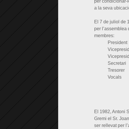
per condicionar-l
a la seva ubicaci
El 7 de juliol d
per l’assemblea d
membres:
Preside
Vicepres
Vicepresid
Secreta
Tresore
Vocals
Sr. Per
Sr. Ant
Sr. Gen
El 1982, Antoni S
Gremi el Sr. Joan
ser rellevat per 