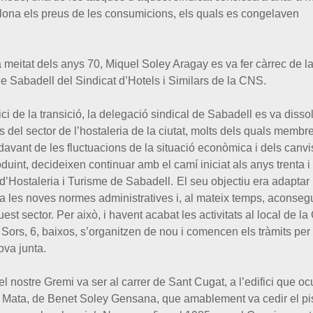
ona els preus de les consumicions, els quals es congelaven
 meitat dels anys 70, Miquel Soley Aragay es va fer càrrec de la
e Sabadell del Sindicat d’Hotels i Similars de la CNS.
ici de la transició, la delegació sindical de Sabadell es va dissol
 del sector de l’hostaleria de la ciutat, molts dels quals membr
, davant de les fluctuacions de la situació econòmica i dels canvi
uint, decideixen continuar amb el camí iniciat als anys trenta i
’Hostaleria i Turisme de Sabadell.
El seu objectiu era adaptar
l a les noves normes administratives i, al mateix temps, aconseg
est sector. Per això, i havent acabat les activitats al local de la
 Sors, 6, baixos, s’organitzen de nou i comencen els tràmits per 
ova junta.
l nostre Gremi va ser al carrer de Sant Cugat, a l’edifici que o
a Mata, de Benet Soley Gensana, que amablement va cedir el pi