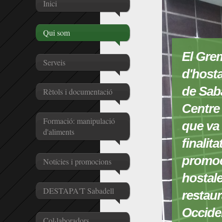
Inici
Qui som
El Gre
Serveis
d'hosta
de Saba
Rètols i documentació
Centre 
Formació: manipulació
que va 
d'aliments
finalit
promoc
Notícies i promocions
hostaler
DESTAPA'T Sabadell
restaur
Occide
Col·laboradors