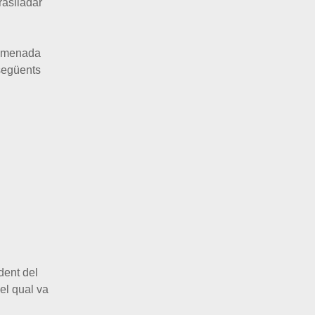
raslladar
 nomenada
 següents
dent del
el qual va