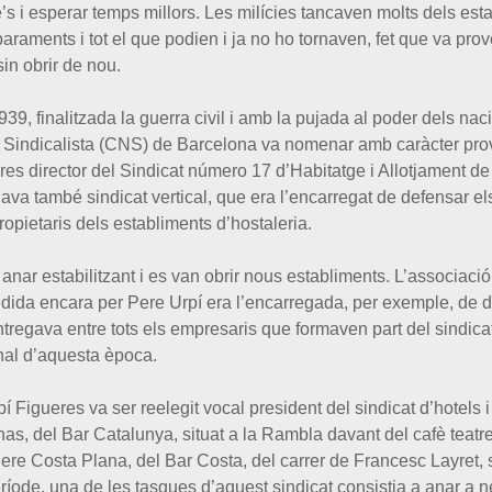
’s i esperar temps millors. Les milícies tancaven molts dels esta
 paraments i tot el que podien i ja no ho tornaven, fet que va pro
in obrir de nou.
939, finalitzada la guerra civil i amb la pujada al poder dels naci
 Sindicalista (CNS) de Barcelona va nomenar amb caràcter pro
res director del Sindicat número 17 d’Habitatge i Allotjament de
va també sindicat vertical, que era l’encarregat de defensar el
ropietaris dels establiments d’hostaleria.
 anar estabilitzant i es van obrir nous establiments. L’associació
idida encara per Pere Urpí era l’encarregada, per exemple, de dis
ntregava entre tots els empresaris que formaven part del sindicat
inal d’aquesta època.
í Figueres va ser reelegit vocal president del sindicat d’hotels i
s, del Bar Catalunya, situat a la Rambla davant del cafè teatr
Pere Costa Plana, del Bar Costa, del carrer de Francesc Layret, s
íode, una de les tasques d’aquest sindicat consistia a anar a n