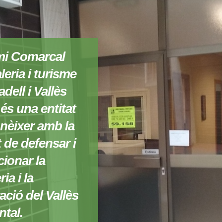
mi Comarcal
leria i turisme
dell i Vallès
és una entitat
nèixer amb la
at de defensar i
ionar la
ia i la
ació del Vallès
ntal.